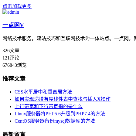
点击加载更多
一点网
V
网络技术服务，建站技巧和互联网技术为一体站点。一点网，
326
文章
121
评论
676843
浏览
推荐文章
CSS水平居中和垂直居方法
如何实现递增有序线性表中查找与插入X操作
上行带宽和下行带宽指的是什么
Linux服务器将PHP5.6升级到PHP7.4的方法
CentOS服务器备份mysql数据库的方法
最新留言