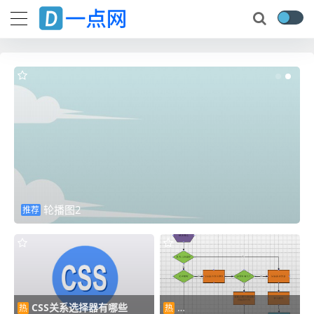
轮播图2
推荐
CSS关系选择器有哪些
热
热