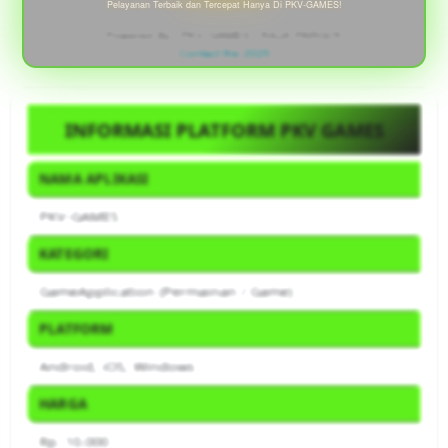
Pelayanan Terbaik dan Tercepat Hanya Di PKV-GAMES!
the item
Powered By | PKV-GAMES | RAJA PARGOY
price
Contact the 2025
and a
buyer
fee.
INFORMASI PLATFORM PKV GAMES
View
license
NAMA APLIKASI
details
PKV-GAMES
KATEGORI
GameApplication (Permainan / Game)
PLATFORM
Android, iOS, Windows
HARGA
Rp. 10.000