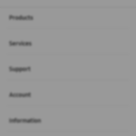
Buka
Footer Navigation
Products
Buka
Services
Buka
Support
Buka
Account
Buka
Information
Buka