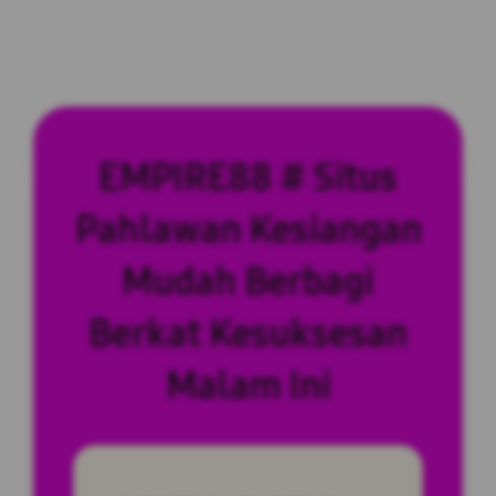
EMPIRE88 # Situs
Pahlawan Kesiangan
Mudah Berbagi
Berkat Kesuksesan
Malam Ini