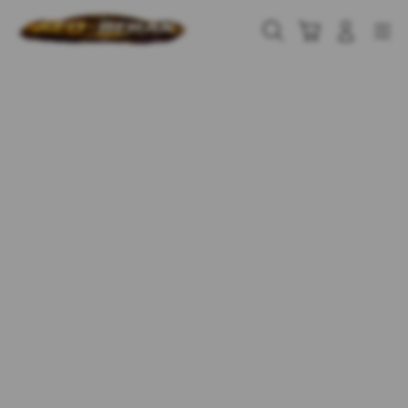
Skip
to
Cari
Troli
Login
Navigation
content