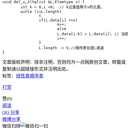
void del_x_2(Sqlist &L,Elemtype x) {

	int k = 0,i =0;  // k记录值等于x的元素。

	wihle (i<L.length)

		{

		if(L.data[i] ==x) 

			k++;

			else

			L.data[i-k] = L.data[i]; // 当前元素前移k个位置

			i++;

		}

		L.length -= k;//顺序表长度L递减

文章版权声明：除非注明，否则均为
一点网
原创文章，转载或
复制请以超链接形式并注明出处。
标签：
线性表
顺序表
打赏
赞(
0
)
阅读
QQ 分享
微博分享
微信扫呀