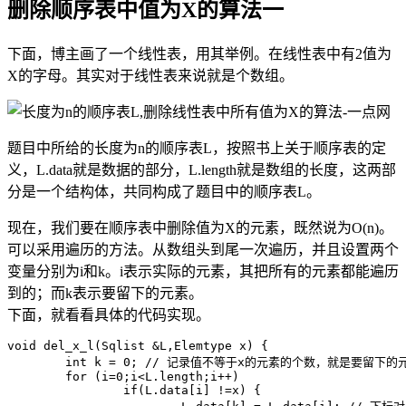
删除顺序表中值为X的算法一
下面，博主画了一个线性表，用其举例。在线性表中有2值为
X的字母。其实对于线性表来说就是个数组。
题目中所给的长度为n的顺序表L，按照书上关于顺序表的定
义，L.data就是数据的部分，L.length就是数组的长度，这两部
分是一个结构体，共同构成了题目中的顺序表L。
现在，我们要在顺序表中删除值为X的元素，既然说为O(n)。
可以采用遍历的方法。从数组头到尾一次遍历，并且设置两个
变量分别为i和k。i表示实际的元素，其把所有的元素都能遍历
到的；而k表示要留下的元素。
下面，就看看具体的代码实现。
void del_x_l(Sqlist &L,Elemtype x) {

	int k = 0; // 记录值不等于x的元素的个数，就是要留下的元素。

	for (i=0;i<L.length;i++)

		if(L.data[i] !=x) {
