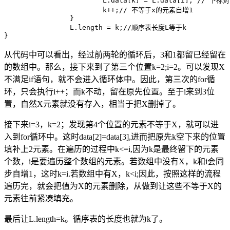
			L.data[k] = L.data[i]; // 下标对的元素值不等于x值就留下

			k++;// 不等于x的元素自增1

		}

		L.length = k;//顺序表长度L等于k

从代码中可以看出，经过前两轮的循环后，3和1都留已经留在
的数组中。那么，接下来到了第三个位置k=2;i=2。可以发现X
不满足if语句，就不会进入循环体中。因此，第三次的for循
环，只会执行i++；而k不动，留在原先位置。至于i来到3位
置，自然X元素就没有存入，相当于把X删掉了。
接下来i=3，k=2；发现第4个位置的元素不等于X，就可以进
入到for循环中。这时data[2]=data[3],进而把原先k空下来的位置
填补上2元素。在遍历的过程中k<=i,因为k是最终留下的元素
个数，i是要遍历整个数组的元素。若数组中没有X，k和i会同
步自增1，这时k=i.若数组中有X，k<i;因此，按照这样的流程
遍历完，就会把值为X的元素删除，从做到让这些不等于X的
元素往前紧凑填充。
最后让L.length=k。循序表的长度也就为k了。