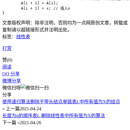
	A[i + 1] = A[i];

	A[i + 1] = x; // 插入x

文章版权声明：除非注明，否则均为
一点网
原创文章，转载或
复制请以超链接形式并注明出处。
标签：
线性表
打赏
赞(
0
)
阅读
QQ 分享
微博分享
微信扫呀
分享
使用递归算法删除不带头结点单链表L中所有值为X的结点
« 上一篇
2021-04-24
长度为n的顺序表L,删除线性表中所有值为X的算法
下一篇 »
2021-04-26