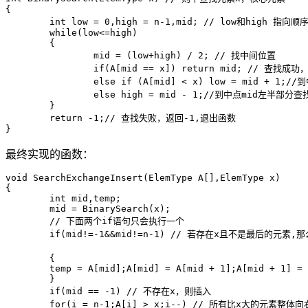
{

	int low = 0,high = n-1,mid; // low和high 指向顺序表下界和上界的下标

	while(low<=high)

	{

		mid = (low+high) / 2; // 找中间位置

		if(A[mid == x]) return mid; // 查找成功，返回mid,退出函数

		else if (A[mid] < x) low = mid + 1;//到中点mid右半部分查找

		else high = mid - 1;//到中点mid左半部分查找

	}

	return -1;// 查找失败，返回-1,退出函数

最终实现的函数：
void SearchExchangeInsert(ElemType A[],ElemType x)

{

	int mid,temp;

	mid = BinarySearch(x);

	// 下面两个if语句只会执行一个

	if(mid!=-1&&mid!=n-1) // 若存在x且不是最后的元素,那么可以进行元素的交换;

										  // 若存在x且是最后元
	{

	temp = A[mid];A[mid] = A[mid + 1];A[mid + 1] = temp;

	}

	if(mid == -1) // 不存在x，则插入

	for(i = n-1;A[i] > x;i--) // 所有比x大的元素整体向右移动一位。
