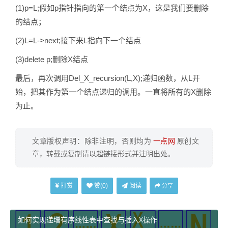
(1)p=L;假如p指针指向的第一个结点为X，这是我们要删除
的结点；
(2)L=L->next;接下来L指向下一个结点
(3)delete p;删除X结点
最后，再次调用Del_X_recursion(L,X);递归函数，从L开
始，把其作为第一个结点递归的调用。一直将所有的X删除
为止。
文章版权声明：除非注明，否则均为
一点网
原创文
章，转载或复制请以超链接形式并注明出处。
打赏
阅读
赞(
0
)
分享
如何实现递增有序线性表中查找与插入X操作