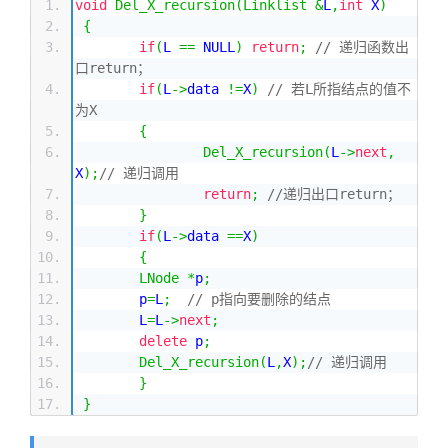
void
Del_X_recursion
(
Linklist
&
L
,
int
 X
)
{
if
(
L 
==
 NULL
)
return
;
// 递归函数出
口return；
if
(
L
->
data 
!=
X
)
// 若L所指结点的值不
为X
{
Del_X_recursion
(
L
->
next
,
X
);
// 递归调用
return
;
//递归出口return；
}
if
(
L
->
data 
==
X
)
{
LNode
*
p
;
	p
=
L
;
// p指向要删除的结点
	L
=
L
->
next
;
delete
 p
;
Del_X_recursion
(
L
,
X
);
// 递归调用
}
}