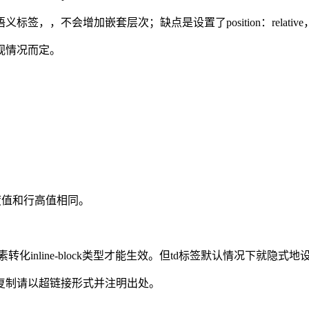
，，不会增加嵌套层次；缺点是设置了position：relativ
视情况而定。
意高度值和行高值相同。
只有将元素转化inline-block类型才能生效。但td标签默认情况下就隐式
复制请以超链接形式并注明出处。