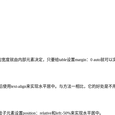
宽度就由内部元素决定，只要给table设置margin：0 aut
的元素，然后使用text-align来实现水平居中。与方法一相比，
后给子元素设置position：relative和left:-50%来实现水平居中。