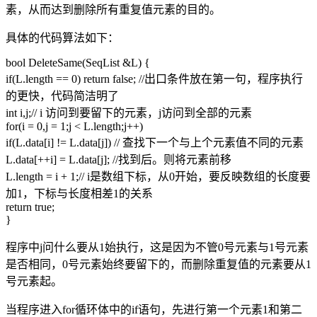
素，从而达到删除所有重复值元素的目的。
具体的代码算法如下：
bool DeleteSame(SeqList &L) {
if(L.length == 0) return false; //出口条件放在第一句，程序执行
的更快，代码简洁明了
int i,j;// i 访问到要留下的元素，j访问到全部的元素
for(i = 0,j = 1;j < L.length;j++)
if(L.data[i] != L.data[j]) // 查找下一个与上个元素值不同的元素
L.data[++i] = L.data[j]; //找到后。则将元素前移
L.length = i + 1;// i是数组下标，从0开始，要反映数组的长度要
加1，下标与长度相差1的关系
return true;
}
程序中j问什么要从1始执行，这是因为不管0号元素与1号元素
是否相同，0号元素始终要留下的，而删除重复值的元素要从1
号元素起。
当程序进入for循环体中的if语句，先进行第一个元素1和第二