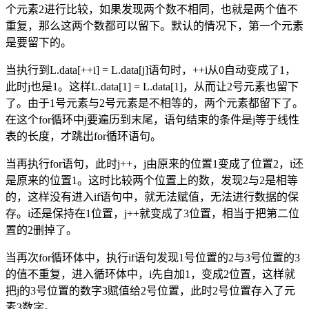
个元素2进行比较，如果发现两个数不相同，也就是两个值不
重复，那么这两个数都可以留下。默认的情况下，第一个元素
是要留下的。
当执行到L.data[++i] = L.data[j]语句时，++i从0自动变成了1，
此时j也是1。这样L.data[1] = L.data[1]，从而让2号元素也留下
了。由于1号元素与2号元素是不相等的，两个元素都留下了。
在这个for循环中j要遍历到末尾，语句结束的条件是j等于线性
表的长度，才跳出for循环语句。
当再执行for语句，此时j++，j由原来的位置1变成了位置2，i还
是原来的位置1。这时比较两个位置上的数，发现2与2是相等
的，这样没有进入if语句中，就无法赋值，无法进行数据的保
存。i还是保持在1位置，j++就变成了3位置，相当于把第二位
置的2删掉了。
当再次for循环体中，执行if语句发现1号位置的2与3号位置的3
的值不重复，进入循环体中，i先自加1，变成2位置，这样就
把j的3号位置的数字3赋值给2号位置，此时2号位置存入了元
素3数字。