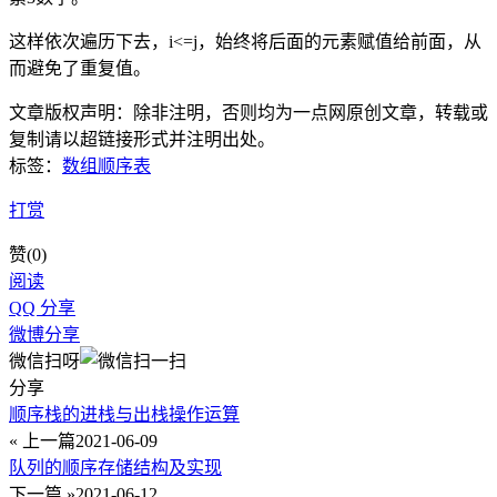
这样依次遍历下去，i<=j，始终将后面的元素赋值给前面，从
而避免了重复值。
文章版权声明：除非注明，否则均为
一点网
原创文章，转载或
复制请以超链接形式并注明出处。
标签：
数组
顺序表
打赏
赞(
0
)
阅读
QQ 分享
微博分享
微信扫呀
分享
顺序栈的进栈与出栈操作运算
« 上一篇
2021-06-09
队列的顺序存储结构及实现
下一篇 »
2021-06-12