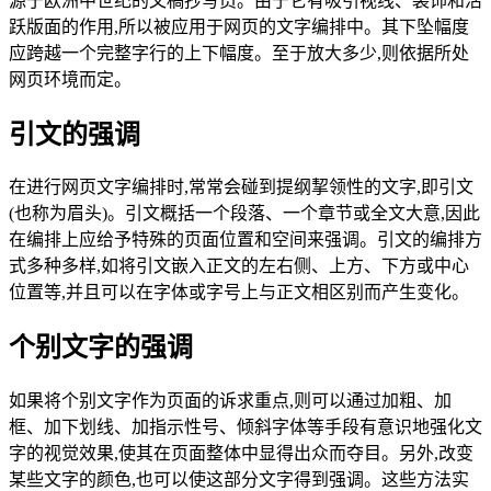
源于欧洲中世纪的文稿抄写员。由于它有吸引视线、装饰和活
跃版面的作用,所以被应用于网页的文字编排中。其下坠幅度
应跨越一个完整字行的上下幅度。至于放大多少,则依据所处
网页环境而定。
引文的强调
在进行网页文字编排时,常常会碰到提纲挈领性的文字,即引文
(也称为眉头)。引文概括一个段落、一个章节或全文大意,因此
在编排上应给予特殊的页面位置和空间来强调。引文的编排方
式多种多样,如将引文嵌入正文的左右侧、上方、下方或中心
位置等,并且可以在字体或字号上与正文相区别而产生变化。
个别文字的强调
如果将个别文字作为页面的诉求重点,则可以通过加粗、加
框、加下划线、加指示性号、倾斜字体等手段有意识地强化文
字的视觉效果,使其在页面整体中显得出众而夺目。另外,改变
某些文字的颜色,也可以使这部分文字得到强调。这些方法实