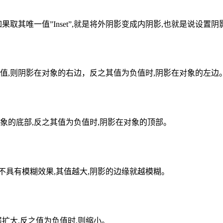
其唯一值”Inset”,就是将外阴影变成内阴影,也就是说设置阴影类
正值,则阴影在对象的右边，反之其值为负值时,阴影在对象的左边
象的底部,反之其值为负值时,阴影在对象的顶部。
影不具有模糊效果,其值越大,阴影的边缘就越模糊。
扩大,反之值为负值时,则缩小。