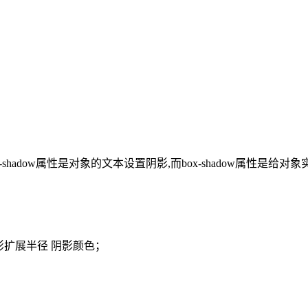
是text-shadow属性是对象的文本设置阴影,而box-shadow属性是
 阴影扩展半径 阴影颜色；