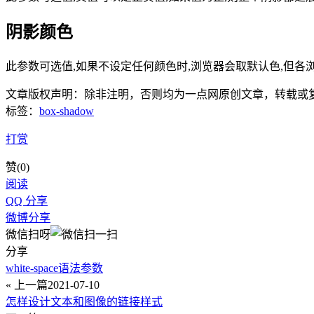
阴影颜色
此参数可选值,如果不设定任何颜色时,浏览器会取默认色,但各浏览器
文章版权声明：除非注明，否则均为
一点网
原创文章，转载或
标签：
box-shadow
打赏
赞(
0
)
阅读
QQ 分享
微博分享
微信扫呀
分享
white-space语法参数
« 上一篇
2021-07-10
怎样设计文本和图像的链接样式