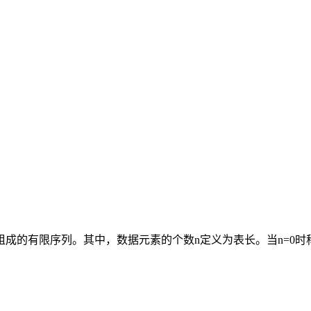
i,….,an组成的有限序列。其中，数据元素的个数n定义为表长。当n=0时称为空表