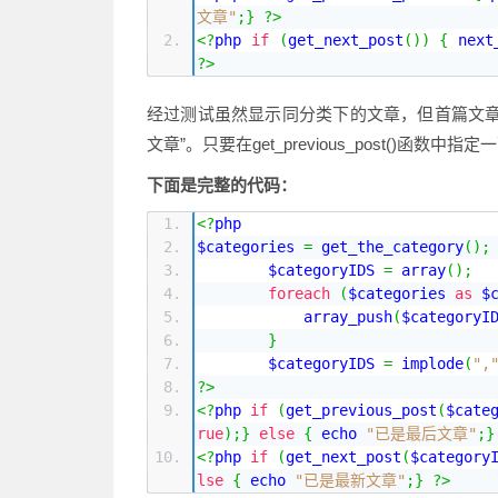
文章"
;}
?>
<?
php 
if
(
get_next_post
())
{
 next
?>
经过测试虽然显示同分类下的文章，但首篇文章
文章”。只要在get_previous_post()函
下面是完整的代码：
<?
php
$categories 
=
 get_the_category
();
        $categoryIDS 
=
 array
();
foreach
(
$categories 
as
 $
            array_push
(
$categoryI
}
        $categoryIDS 
=
 implode
(
",
?>
<?
php 
if
(
get_previous_post
(
$cate
rue
);}
else
{
 echo 
"已是最后文章"
;}
<?
php 
if
(
get_next_post
(
$category
lse
{
 echo 
"已是最新文章"
;}
?>