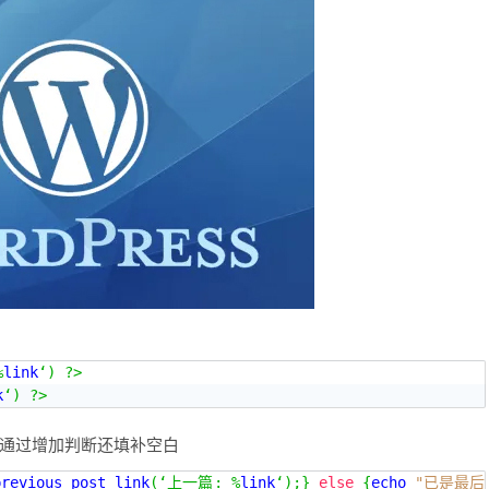
%
link
‘)
?>
k
‘)
?>
通过增加判断还填补空白
previous_post_link
(‘上一篇:
%
link
‘);}
else
{
echo 
"已是最后