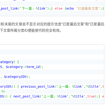
_post_link
(‘下一篇:
%
link
‘);}
else
{
echo 
"已是最新文章"
;}
和末尾的文章会不显示对应的提示信息“已是最后文章”和“已是最后
数中指定一下文章所属分类ID便能使代码完全有效。
category
)
{
DS
,
 $category
->
term_id
);
"
,
 $categoryIDS
);
goryIDS
))
{
 previous_post_link
(‘上一篇:
%
link
‘,‘%
title
‘,
t
?>
IDS
))
{
 next_post_link
(‘上一篇:
%
link
‘,‘%
title
‘,
true
);}
e