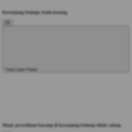
Keranjang belanja Anda kosong
OK
Tutup Layar Popup
Maaf, persediaan barang di keranjang belanja tidak cukup.