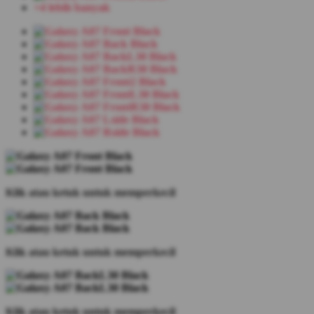
+4 lebih banyak
Klik atau ketuk untuk memperkecil
Klik atau ketuk untuk memperkecil
Klik atau ketuk untuk memperkecil