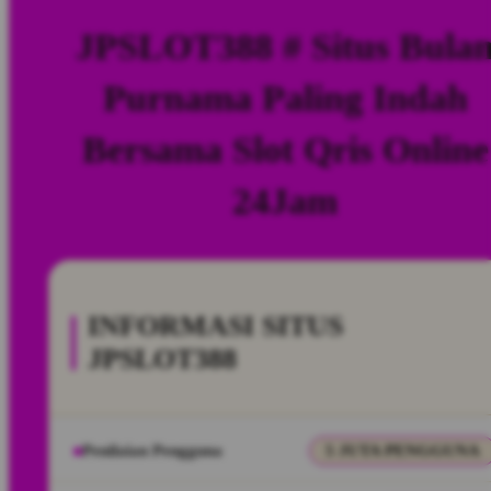
JPSLOT388 # Situs Bula
Purnama Paling Indah
Bersama Slot Qris Online
24Jam
INFORMASI SITUS
JPSLOT388
Penilaian Pengguna
5 JUTA PENGGUNA