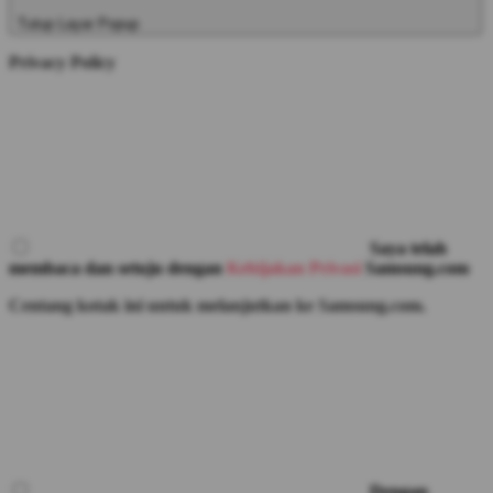
Tutup Layar Popup
Privacy Policy
Saya telah
membaca dan setuju dengan
Kebijakan Privasi
Samsung.com
Centang kotak ini untuk melanjutkan ke Samsung.com.
Dengan