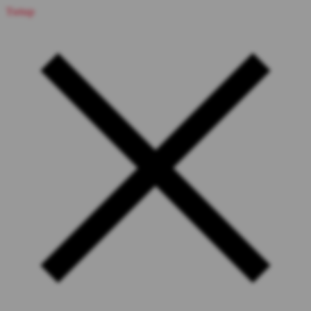
Tutup