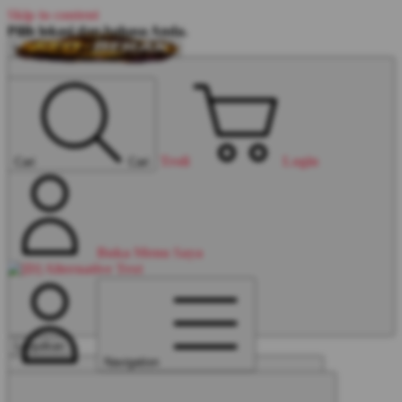
Skip to content
Pilih lokasi dan bahasa Anda.
Troli
Login
Cari
Cari
Buka Menu Saya
Lanjutkan
Navigation