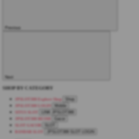
Previous
Next
SHOP BY CATEGORY
JPSLOT388
Explore Shop
Shop
JPSLOT388 LOGIN
Mobile
SITUS SLOT
LINK JPSLOT388
JPSLOT388 RESMI
Gacor
SLOT GACOR
SLOT
BANDAR SLOT
JPSLOT388 SLOT LOGIN