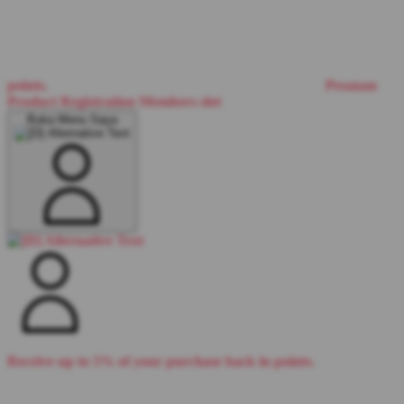
points.
Pesanan
Product Registration
Members
slot
Buka Menu Saya
Receive up to 5% of your purchase back in points.