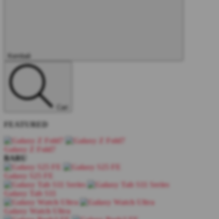
Tutup
Kembali
Cari
FEATURED
Galaxy Z Fold7
BARU
Galaxy S25 FE
Galaxy Tab S11
Galaxy Watch Ultra