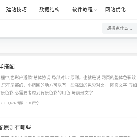
建站技巧
数据结构
软件教程
网站优化
样搭配
程中,色彩应遵循“总体协调,局部对比”原则。也就是说,网页的整体色彩效
只在局部的、小范围的地方可以有一些强烈的色彩对比。 网页文字 假如
景色彩,必需要考虑到背景色彩的用色,与前景文字……
0 评论
3
/
1,674 阅读
/
配原则有哪些