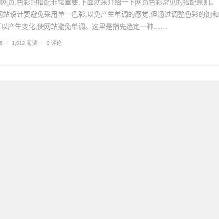
网页,色彩的搭配非常重要,下面就来介绍一下网页色彩常见的搭配原则。
网站设计要避免采用单一色彩,以免产生单调的感觉,但通过调整色彩的饱和
以产生变化,使网站避免单调。这里是指先选定一种……
0 评论
8
/
1,612 阅读
/